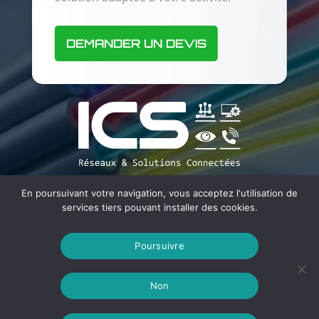
Adresse
DEMANDER UN DEVIS
22 Avenue du Camp Dolent
76700 Gonfreville l’Orcher
Téléphone
En poursuivant votre navigation, vous acceptez l'utilisation de
services tiers pouvant installer des cookies.
02 35 51 03 50
Poursuivre
Non
ICS
2026
Mentions légales