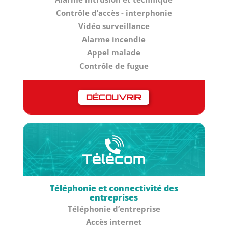
Contrôle d’accès - interphonie
Vidéo surveillance
Alarme incendie
Appel malade
Contrôle de fugue
DÉCOUVRIR
Télécom
Téléphonie et connectivité des
entreprises
Téléphonie d’entreprise
Accès internet